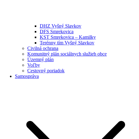
DHZ Vyšný Slavkov
DFS Smrekovica
KST Smrekovica – Kamilky
Terénny tím Vyšný Slavkov
Civilná ochrana
Komunitný plán sociálnych služieb obce
Územný plán
Voľby
Cestovný poriadok
Samospráva