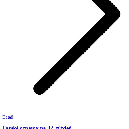
Detail
Farské oznamy na 32. týždeň