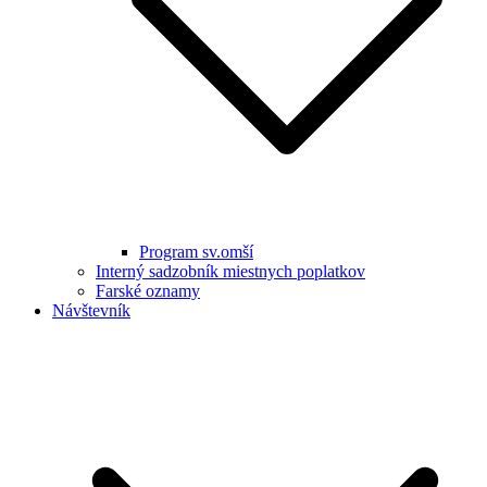
Program sv.omší
Interný sadzobník miestnych poplatkov
Farské oznamy
Návštevník