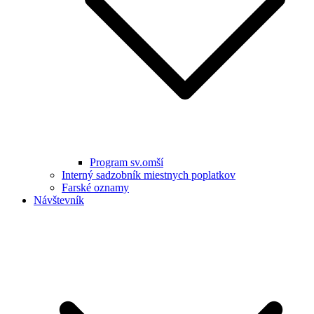
Program sv.omší
Interný sadzobník miestnych poplatkov
Farské oznamy
Návštevník