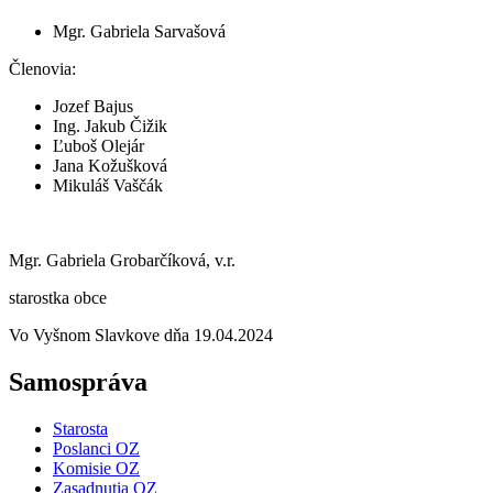
Mgr. Gabriela Sarvašová
Členovia:
Jozef Bajus
Ing. Jakub Čižik
Ľuboš Olejár
Jana Kožušková
Mikuláš Vaščák
Mgr. Gabriela Grobarčíková, v.r.
starostka obce
Vo Vyšnom Slavkove dňa 19.04.2024
Samospráva
Starosta
Poslanci OZ
Komisie OZ
Zasadnutia OZ