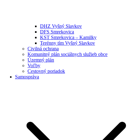
DHZ Vyšný Slavkov
DFS Smrekovica
KST Smrekovica – Kamilky
Terénny tím Vyšný Slavkov
Civilná ochrana
Komunitný plán sociálnych služieb obce
Územný plán
Voľby
Cestovný poriadok
Samospráva