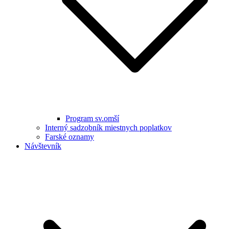
Program sv.omší
Interný sadzobník miestnych poplatkov
Farské oznamy
Návštevník