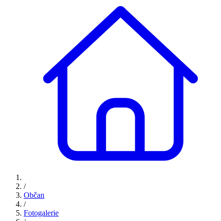
/
Občan
/
Fotogalerie