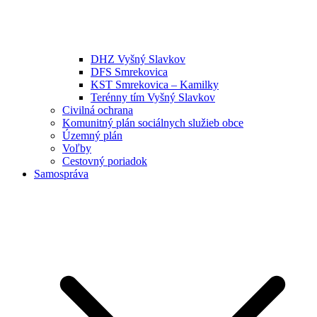
DHZ Vyšný Slavkov
DFS Smrekovica
KST Smrekovica – Kamilky
Terénny tím Vyšný Slavkov
Civilná ochrana
Komunitný plán sociálnych služieb obce
Územný plán
Voľby
Cestovný poriadok
Samospráva